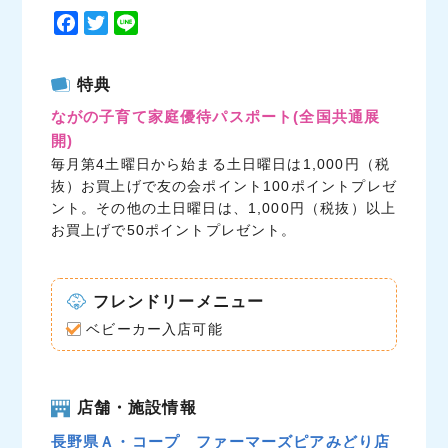
F
T
L
a
w
i
c
i
n
特典
e
t
e
ながの子育て家庭優待パスポート
(全国共通展
b
t
開)
o
e
毎月第4土曜日から始まる土日曜日は1,000円（税
o
r
抜）お買上げで友の会ポイント100ポイントプレゼ
k
ント。その他の土日曜日は、1,000円（税抜）以上
お買上げで50ポイントプレゼント。
フレンドリーメニュー
ベビーカー入店可能
店舗・施設情報
長野県Ａ・コープ ファーマーズピアみどり店