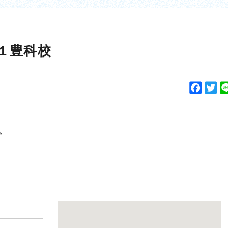
１豊科校
F
T
a
w
c
i
e
t
〟
b
t
o
e
o
r
k