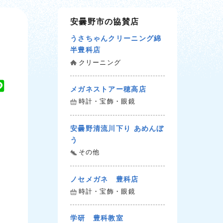
安曇野市の協賛店
うさちゃんクリーニング綿
半豊科店
クリーニング
L
メガネストアー穂高店
i
時計・宝飾・眼鏡
n
e
安曇野清流川下り あめんぼ
う
その他
ノセメガネ 豊科店
時計・宝飾・眼鏡
学研 豊科教室