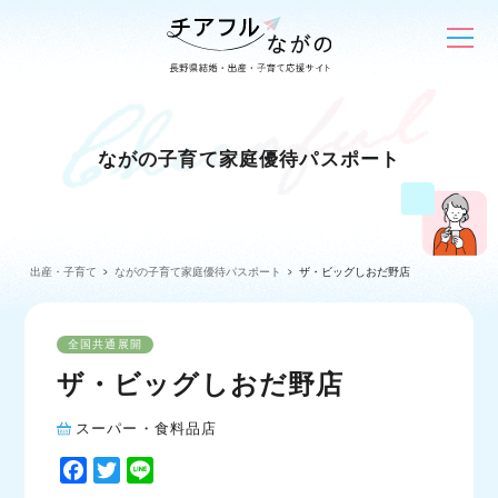
ながの子育て家庭優待パスポート
出産・子育て
ながの子育て家庭優待パスポート
ザ・ビッグしおだ野店
全国共通展開
ザ・ビッグしおだ野店
スーパー・食料品店
F
T
L
a
w
i