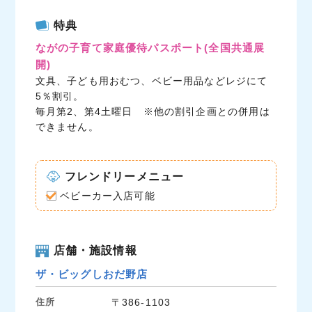
c
i
n
特典
e
t
e
ながの子育て家庭優待パスポート
(全国共通展
b
t
開)
o
e
文具、子ども用おむつ、ベビー用品などレジにて
o
r
5％割引。
k
毎月第2、第4土曜日 ※他の割引企画との併用は
できません。
フレンドリーメニュー
ベビーカー入店可能
店舗・施設情報
ザ・ビッグしおだ野店
住所
〒386-1103