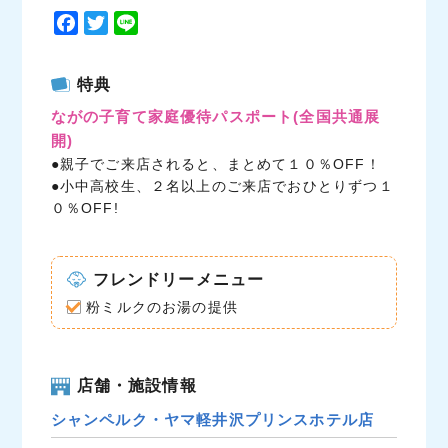
F
T
L
a
w
i
c
i
n
特典
e
t
e
ながの子育て家庭優待パスポート
(全国共通展
b
t
開)
o
e
●親子でご来店されると、まとめて１０％OFF！
o
r
●小中高校生、２名以上のご来店でおひとりずつ１
k
０％OFF!
フレンドリーメニュー
粉ミルクのお湯の提供
店舗・施設情報
シャンペルク・ヤマ軽井沢プリンスホテル店