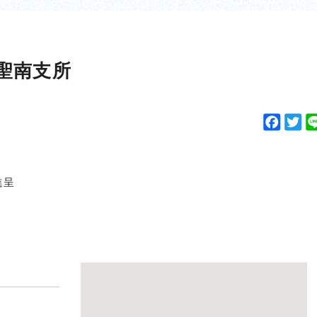
聖南支所
F
T
a
w
c
i
e
t
進呈
b
t
o
e
o
r
k