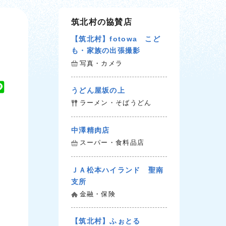
筑北村の協賛店
【筑北村】fotowa こど
も・家族の出張撮影
写真・カメラ
L
うどん屋坂の上
i
ラーメン・そばうどん
n
e
中澤精肉店
スーパー・食料品店
ＪＡ松本ハイランド 聖南
支所
金融・保険
【筑北村】ふぉとる