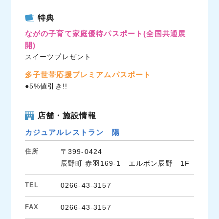
c
i
n
特典
e
t
e
ながの子育て家庭優待パスポート
(全国共通展
b
t
開)
o
e
スイーツプレゼント
o
r
k
多子世帯応援プレミアムパスポート
●5%値引き!!
店舗・施設情報
カジュアルレストラン 陽
住所
〒399-0424
辰野町 赤羽169-1 エルボン辰野 1F
TEL
0266-43-3157
FAX
0266-43-3157