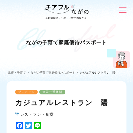
ながの子育て家庭優待パスポート
出産・子育て
ながの子育て家庭優待パスポート
カジュアルレストラン 陽
プレミアム
全国共通展開
カジュアルレストラン 陽
レストラン・食堂
F
T
L
a
w
i