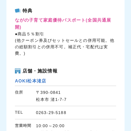
c
i
n
特典
e
t
e
ながの子育て家庭優待パスポート
(全国共通展
b
t
開)
o
e
●商品５％割引
o
r
(他クーポン券及びセットセールとの併用可能。他
k
の総額割引との併用不可。補正代・宅配代は実
費。)
店舗・施設情報
AOKI松本渚店
住所
〒390-0841
松本市 渚1-7-7
TEL
0263-29-5188
営業時間
10:00～20:00