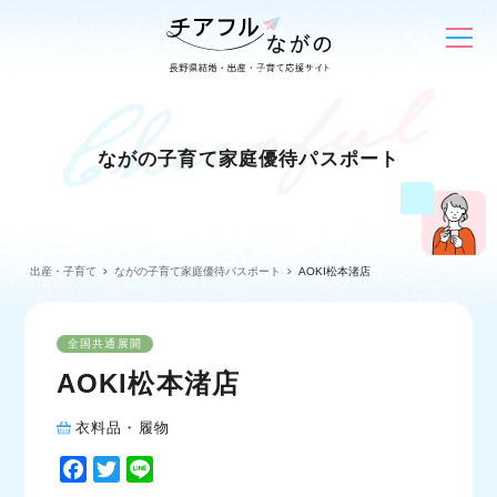
ながの子育て家庭優待パスポート
出産・子育て
ながの子育て家庭優待パスポート
AOKI松本渚店
全国共通展開
AOKI松本渚店
衣料品・履物
F
T
L
a
w
i