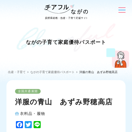
ながの子育て家庭優待パスポート
出産・子育て
ながの子育て家庭優待パスポート
洋服の青山 あずみ野穂高店
全国共通展開
洋服の青山 あずみ野穂高店
衣料品・履物
F
T
L
a
w
i