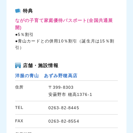
c
i
n
特典
e
t
e
ながの子育て家庭優待パスポート
(全国共通展
b
t
開)
o
e
●5％割引
o
r
●青山カードとの併用10％割引（誕生月は15％割
k
引）
店舗・施設情報
洋服の青山 あずみ野穂高店
住所
〒399-8303
安曇野市 穂高1376-1
TEL
0263-82-8445
FAX
0263-82-8554