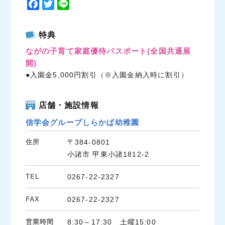
F
T
L
a
w
i
c
i
n
特典
e
t
e
ながの子育て家庭優待パスポート
(全国共通展
b
t
開)
o
e
●入園金5,000円割引（※入園金納入時に割引）
o
r
k
店舗・施設情報
信学会グループしらかば幼稚園
住所
〒384-0801
小諸市 甲東小諸1812-2
TEL
0267-22-2327
FAX
0267-22-2327
営業時間
8:30～17:30 土曜15:00