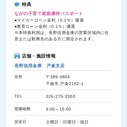
c
i
n
特典
e
t
e
ながの子育て家庭優待パスポート
b
t
●マイカーローン金利（0.1％）優遇
o
e
●教育ローン金利（0.1％）優遇
o
r
※本特典利用は、長野信用金庫の営業区域内に住
k
居または勤務先のある方に限定されます。
店舗・施設情報
長野信用金庫 戸倉支店
住所
〒389-0804
千曲市 戸倉2192-1
TEL
026-275-3300
営業時間
9:00～15:00
定休日
土曜日・日曜日・祝日