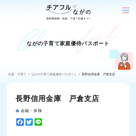
ながの子育て家庭優待パスポート
出産・子育て
ながの子育て家庭優待パスポート
長野信用金庫 戸倉支店
長野信用金庫 戸倉支店
金融・保険
F
T
L
a
w
i