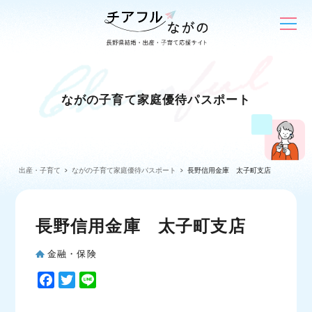
ながの子育て家庭優待パスポート
出産・子育て
ながの子育て家庭優待パスポート
長野信用金庫 太子町支店
長野信用金庫 太子町支店
金融・保険
F
T
L
a
w
i