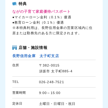
c
i
n
特典
e
t
e
ながの子育て家庭優待パスポート
b
t
●マイカーローン金利（0.1％）優遇
o
e
●教育ローン金利（0.1％）優遇
o
r
※本特典利用は、長野信用金庫の営業区域内に住
k
居または勤務先のある方に限定されます。
店舗・施設情報
長野信用金庫 太子町支店
住所
〒382-0015
須坂市 太子町885-4
TEL
026-248-7521
営業時間
9:00～15:00
定休日
土曜日・日曜日・祝日