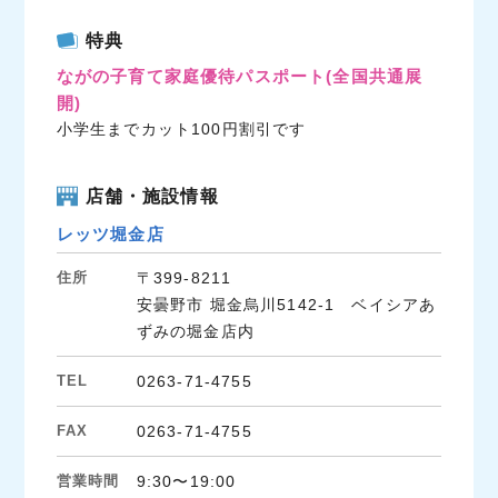
c
i
n
特典
e
t
e
ながの子育て家庭優待パスポート
(全国共通展
b
t
開)
o
e
小学生までカット100円割引です
o
r
k
店舗・施設情報
レッツ堀金店
住所
〒399-8211
安曇野市 堀金烏川5142-1 ベイシアあ
ずみの堀金店内
TEL
0263-71-4755
FAX
0263-71-4755
営業時間
9:30〜19:00