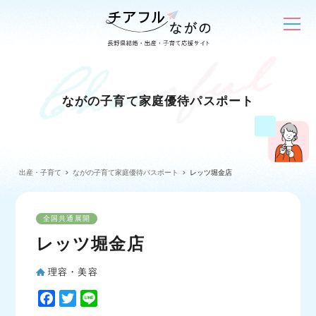
ながの子育て家庭優待パスポート
出産・子育て
ながの子育て家庭優待パスポート
レッツ堀金店
全国共通展開
レッツ堀金店
理容・美容
F
T
L
a
w
i