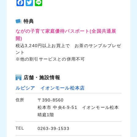
F
T
L
a
w
i
c
i
n
特典
e
t
e
ながの子育て家庭優待パスポート
(全国共通展
b
t
開)
o
e
税込3,240円以上お買上で お茶のサンプルプレゼ
o
r
ント
k
※他の割引サービスとの併用不可
店舗・施設情報
ルピシア イオンモール松本店
住所
〒390-8560
松本市 中央4-9-51 イオンモール松本
晴庭1階
TEL
0263-39-1533