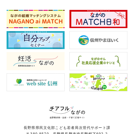
長野県県民文化部こども若者局次世代サポート課
〒380-8570 長野県長野市南長野幅下692-2