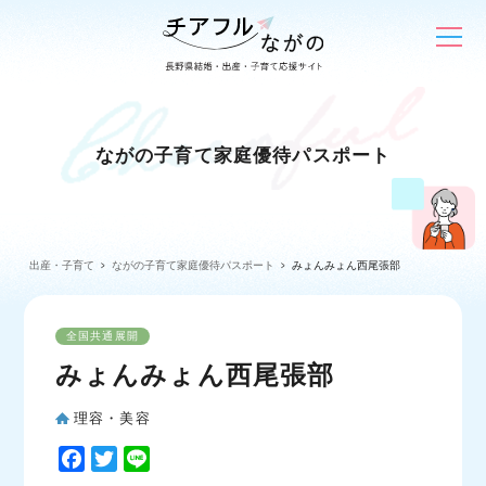
ながの子育て家庭優待パスポート
出産・子育て
ながの子育て家庭優待パスポート
みょんみょん西尾張部
全国共通展開
みょんみょん西尾張部
理容・美容
F
T
L
a
w
i