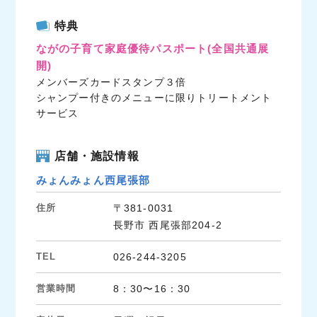
c
i
n
特典
e
t
e
ながの子育て家庭優待パスポート
(全国共通展
b
t
開)
o
e
メンバーズカードスタンプ３倍
o
r
シャンプー付きのメニューに限りトリートメント
k
サービス
店舗・施設情報
みょんみょん西尾張部
住所
〒381-0031
長野市 西尾張部204-2
TEL
026-244-3205
営業時間
8：30〜16：30