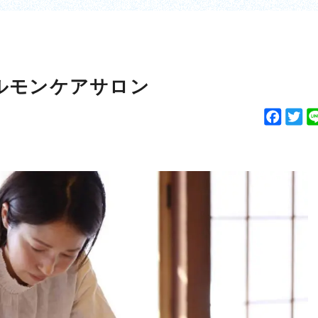
ルモンケアサロン
F
T
a
w
c
i
e
t
b
t
o
e
o
r
k