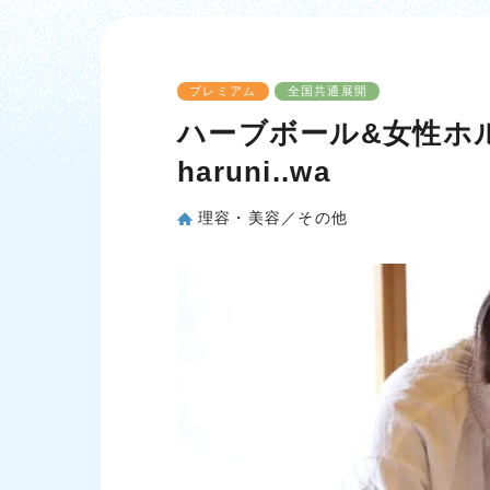
プレミアム
全国共通展開
ハーブボール&女性ホ
haruni..wa
理容・美容／その他