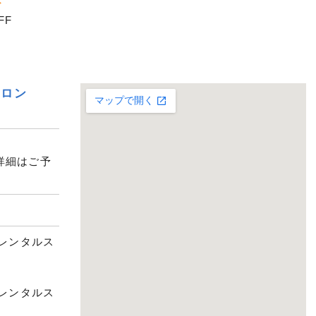
ト
FF
サロン
詳細はご予
）
町レンタルス
越レンタルス