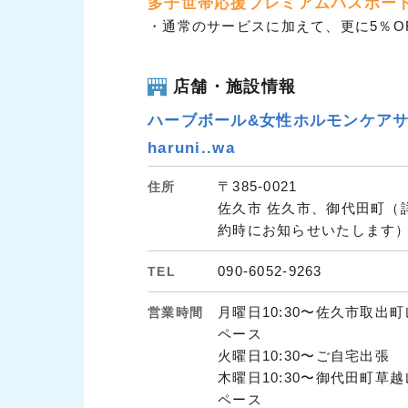
多子世帯応援プレミアムパスポー
・通常のサービスに加えて、更に5％O
店舗・施設情報
ハーブボール&女性ホルモンケア
haruni..wa
〒385-0021
住所
佐久市 佐久市、御代田町（
約時にお知らせいたします
090-6052-9263
TEL
月曜日10:30〜佐久市取出
営業時間
ペース
火曜日10:30〜ご自宅出張
木曜日10:30〜御代田町草
ペース