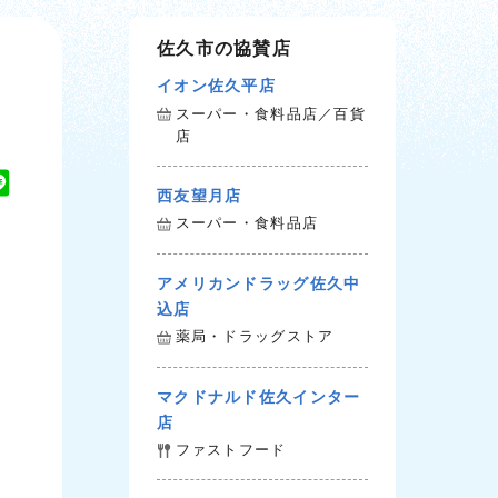
佐久市の協賛店
イオン佐久平店
スーパー・食料品店／百貨
店
L
西友望月店
i
スーパー・食料品店
n
e
アメリカンドラッグ佐久中
込店
薬局・ドラッグストア
マクドナルド佐久インター
店
ファストフード