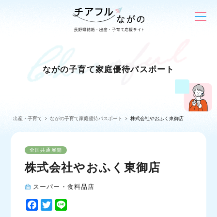
ながの子育て家庭優待パスポート
出産・子育て
ながの子育て家庭優待パスポート
株式会社やおふく東御店
全国共通展開
株式会社やおふく東御店
スーパー・食料品店
F
T
L
a
w
i