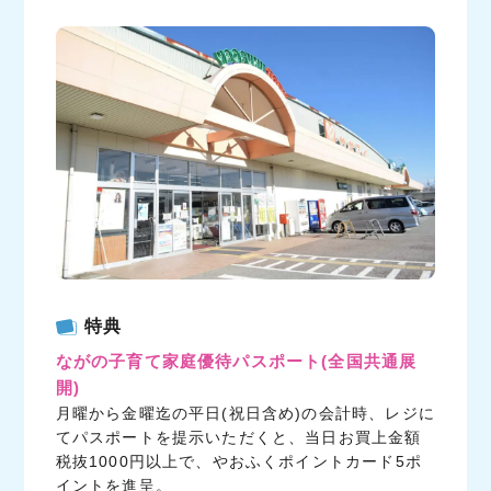
c
i
n
e
t
e
b
t
o
e
o
r
k
特典
ながの子育て家庭優待パスポート
(全国共通展
開)
月曜から金曜迄の平日(祝日含め)の会計時、レジに
てパスポートを提示いただくと、当日お買上金額
税抜1000円以上で、やおふくポイントカード5ポ
イントを進呈。