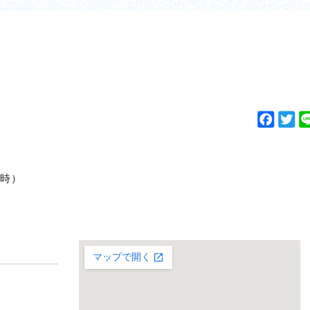
F
T
a
w
c
i
e
t
払時）
b
t
o
e
o
r
k