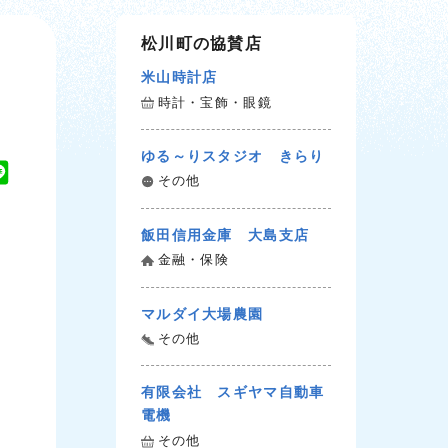
松川町の協賛店
米山時計店
時計・宝飾・眼鏡
ゆる～りスタジオ きらり
L
その他
i
n
飯田信用金庫 大島支店
e
金融・保険
マルダイ大場農園
その他
有限会社 スギヤマ自動車
電機
その他