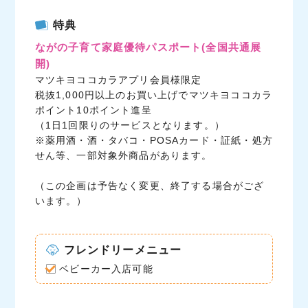
c
i
n
特典
e
t
e
ながの子育て家庭優待パスポート
(全国共通展
b
t
開)
o
e
マツキヨココカラアプリ会員様限定
o
r
税抜1,000円以上のお買い上げでマツキヨココカラ
k
ポイント10ポイント進呈
（1日1回限りのサービスとなります。）
※薬用酒・酒・タバコ・POSAカード・証紙・処方
せん等、一部対象外商品があります。
（この企画は予告なく変更、終了する場合がござ
います。）
フレンドリーメニュー
ベビーカー入店可能