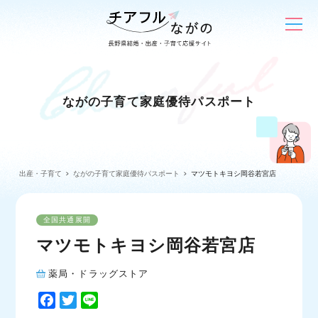
ながの子育て家庭優待パスポート
出産・子育て
ながの子育て家庭優待パスポート
マツモトキヨシ岡谷若宮店
全国共通展開
マツモトキヨシ岡谷若宮店
薬局・ドラッグストア
F
T
L
a
w
i