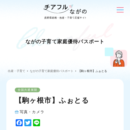
ながの子育て家庭優待パスポート
出産・子育て
ながの子育て家庭優待パスポート
【駒ヶ根市】ふぉとる
全国共通展開
【駒ヶ根市】ふぉとる
写真・カメラ
F
T
L
a
w
i