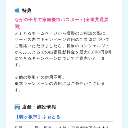
c
i
n
特典
e
t
e
ながの子育て家庭優待パスポート
(全国共通展
b
t
開)
o
e
ふぉとるホームページから撮影のご相談の際に、
o
r
サービス内でキャンペーン適用のご希望について
k
ご連絡いただけましたら、担当のコンシェルジュ
からふぉとるでの出張撮影料金を最大8,000円割引
にできるキャンペーンについてご案内いたしま
す。
※他の割引との併用不可。
※本キャンペーンの適用にはご条件がございま
す。
店舗・施設情報
【駒ヶ根市】ふぉとる
住所