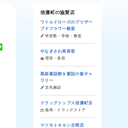
信濃町の協賛店
ワイルドローズのプリザー
ブドフラワー教室
学習塾・学校・教室
L
やなぎさわ美容室
i
理容・美容
n
e
黒姫童話館＆童話の森ギャ
ラリー
文化施設
ドラッグトップス信濃町店
薬局・ドラッグストア
マツモトキヨシ古間店