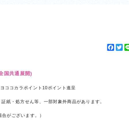
F
T
a
w
c
i
e
t
(全国共通展開)
b
t
o
e
キヨココカラポイント10ポイント進呈
o
r
）
k
・証紙・処方せん等、一部対象外商品があります。
場合がございます。）