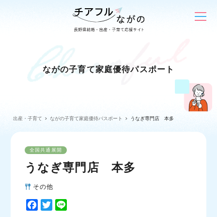
ながの子育て家庭優待パスポート
出産・子育て
ながの子育て家庭優待パスポート
うなぎ専門店 本多
全国共通展開
うなぎ専門店 本多
その他
F
T
L
a
w
i