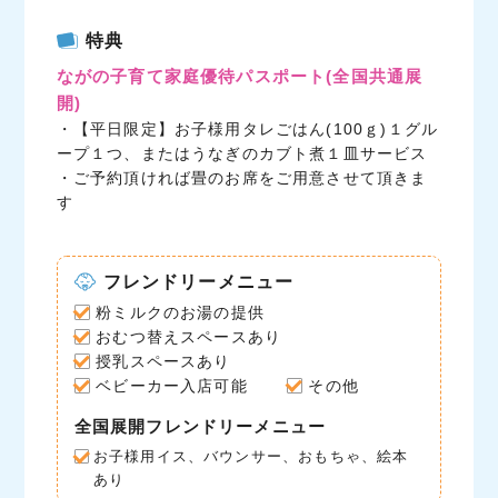
c
i
n
特典
e
t
e
ながの子育て家庭優待パスポート
(全国共通展
b
t
開)
o
e
・【平日限定】お子様用タレごはん(100ｇ)１グル
o
r
ープ１つ、またはうなぎのカブト煮１皿サービス
k
・ご予約頂ければ畳のお席をご用意させて頂きま
す
フレンドリーメニュー
粉ミルクのお湯の提供
おむつ替えスペースあり
授乳スペースあり
ベビーカー入店可能
その他
全国展開フレンドリーメニュー
お子様用イス、バウンサー、おもちゃ、絵本
あり