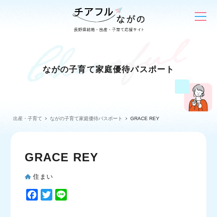
ながの子育て家庭優待パスポート
出産・子育て
ながの子育て家庭優待パスポート
GRACE REY
GRACE REY
住まい
F
T
L
a
w
i