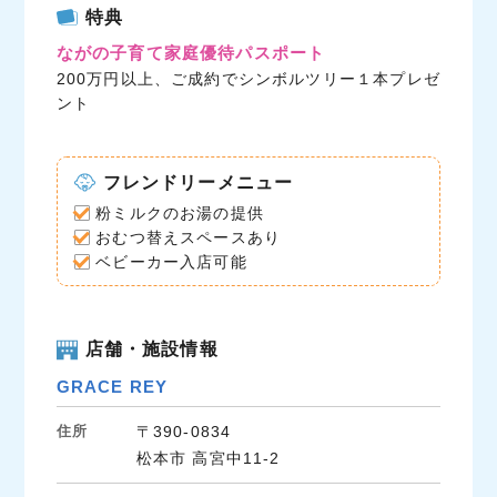
c
i
n
特典
e
t
e
ながの子育て家庭優待パスポート
b
t
200万円以上、ご成約でシンボルツリー１本プレゼ
o
e
ント
o
r
k
フレンドリーメニュー
粉ミルクのお湯の提供
おむつ替えスペースあり
ベビーカー入店可能
店舗・施設情報
GRACE REY
住所
〒390-0834
松本市 高宮中11-2