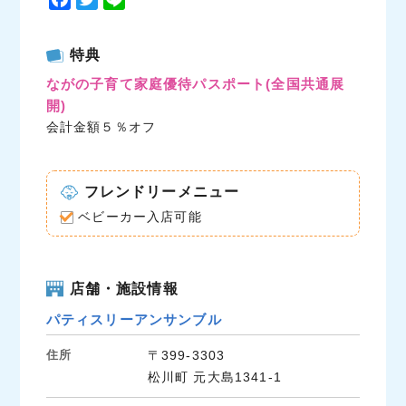
a
w
i
c
i
n
特典
e
t
e
ながの子育て家庭優待パスポート
(全国共通展
b
t
開)
o
e
会計金額５％オフ
o
r
k
フレンドリーメニュー
ベビーカー入店可能
店舗・施設情報
パティスリーアンサンブル
住所
〒399-3303
松川町 元大島1341-1