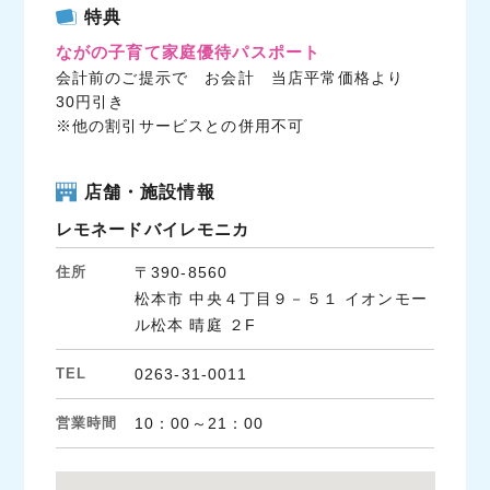
c
i
n
特典
e
t
e
ながの子育て家庭優待パスポート
b
t
会計前のご提示で お会計 当店平常価格より
o
e
30円引き
o
r
※他の割引サービスとの併用不可
k
店舗・施設情報
レモネードバイレモニカ
住所
〒390-8560
松本市 中央４丁目９－５１ イオンモー
ル松本 晴庭 ２F
TEL
0263-31-0011
営業時間
10：00～21：00