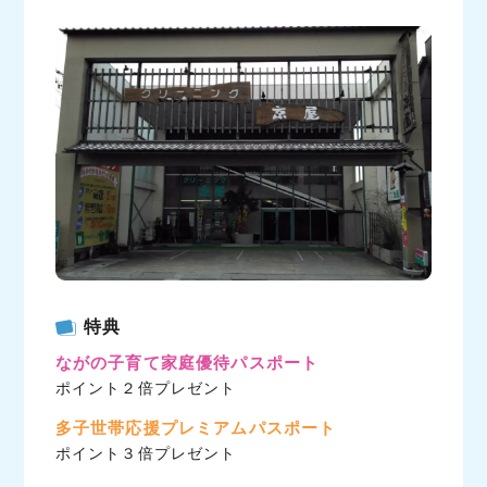
c
i
n
e
t
e
b
t
o
e
o
r
k
特典
ながの子育て家庭優待パスポート
ポイント２倍プレゼント
多子世帯応援プレミアムパスポート
ポイント３倍プレゼント