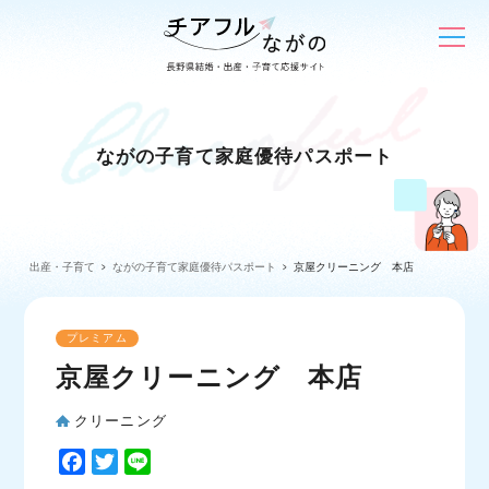
ながの子育て家庭優待パスポート
出産・子育て
ながの子育て家庭優待パスポート
京屋クリーニング 本店
プレミアム
京屋クリーニング 本店
クリーニング
F
T
L
a
w
i