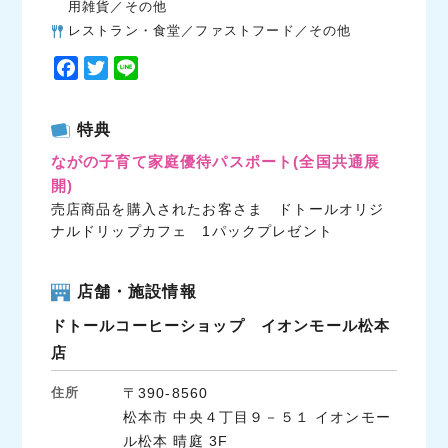
用雑貨／その他
レストラン・食堂／ファストフード／その他
F
T
L
a
w
i
c
i
n
特典
e
t
e
ながの子育て家庭優待パスポート
(全国共通展
b
t
開)
o
e
売店商品を購入されたお客さま ドトールオリジ
o
r
ナルドリップカフェ 1パックプレゼント
k
店舗・施設情報
ドトールコーヒーショップ イオンモール松本
店
住所
〒390-8560
松本市 中央４丁目９－５１ イオンモー
ル松本 晴庭 3F