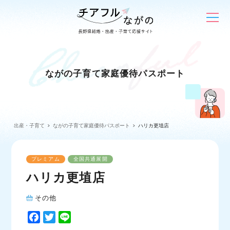
ながの子育て家庭優待パスポート
出産・子育て
ながの子育て家庭優待パスポート
ハリカ更埴店
プレミアム
全国共通展開
ハリカ更埴店
その他
F
T
L
a
w
i