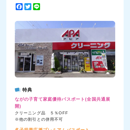
F
T
L
a
w
i
c
i
n
e
t
e
b
t
o
e
o
r
k
特典
ながの子育て家庭優待パスポート
(全国共通展
開)
クリーニング品 ５％OFF
※他の割引との併用不可
多子世帯応援プレミアムパスポート