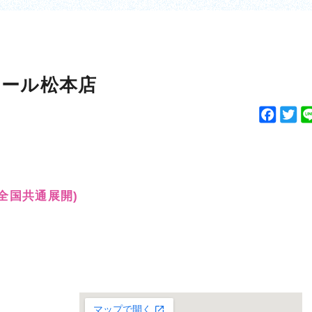
モール松本店
F
T
a
w
c
i
e
t
b
t
(全国共通展開)
o
e
o
r
k