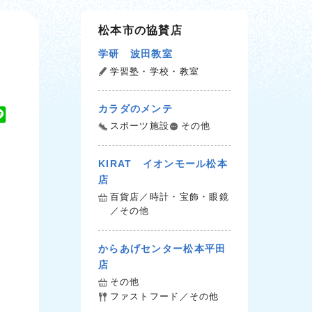
松本市の協賛店
学研 波田教室
学習塾・学校・教室
カラダのメンテ
L
スポーツ施設
その他
i
n
KIRAT イオンモール松本
e
店
百貨店／時計・宝飾・眼鏡
／その他
からあげセンター松本平田
店
その他
ファストフード／その他