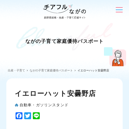
ながの子育て家庭優待パスポート
出産・子育て
ながの子育て家庭優待パスポート
イエローハット安曇野店
イエローハット安曇野店
自動車・ガソリンスタンド
F
T
L
a
w
i