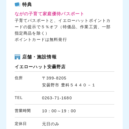
c
i
n
特典
e
t
e
ながの子育て家庭優待パスポート
b
t
子育てパスポートと、イエローハットポイントカ
o
e
ードの提示で５％オフ（特価品、作業工賃、一部
o
r
指定商品を除く）
k
ポイントカードは無料発行
店舗・施設情報
イエローハット安曇野店
住所
〒399-8205
安曇野市 豊科５４４０－１
TEL
0263-71-1680
営業時間
10：00～19：00
定休日
元日のみ