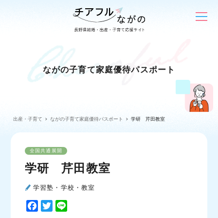
ながの子育て家庭優待パスポート
出産・子育て
ながの子育て家庭優待パスポート
学研 芹田教室
全国共通展開
学研 芹田教室
学習塾・学校・教室
F
T
L
a
w
i