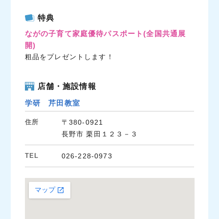
c
i
n
特典
e
t
e
ながの子育て家庭優待パスポート
(全国共通展
b
t
開)
o
e
粗品をプレゼントします！
o
r
k
店舗・施設情報
学研 芹田教室
住所
〒380-0921
長野市 栗田１２３－３
TEL
026-228-0973