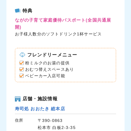
c
i
n
特典
e
t
e
ながの子育て家庭優待パスポート
(全国共通展
b
t
開)
o
e
お子様人数分のソフトドリンク1杯サービス
o
r
k
フレンドリーメニュー
粉ミルクのお湯の提供
おむつ替えスペースあり
ベビーカー入店可能
店舗・施設情報
寿司処 おおたき 総本店
住所
〒390-0863
松本市 白板2-3-35