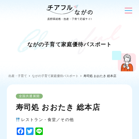
ながの子育て家庭優待パスポート
出産・子育て
ながの子育て家庭優待パスポート
寿司処 おおたき 総本店
全国共通展開
寿司処 おおたき 総本店
レストラン・食堂／その他
F
T
L
a
w
i