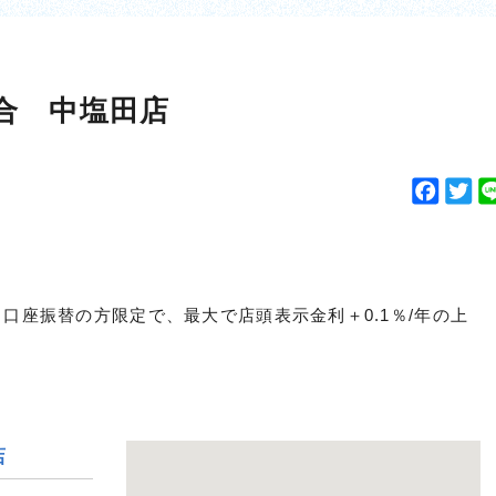
合 中塩田店
F
T
a
w
c
i
e
t
b
t
、口座振替の方限定で、最大で店頭表示金利＋0.1％/年の上
o
e
o
r
k
店