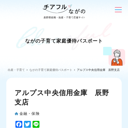
ながの子育て家庭優待パスポート
出産・子育て
ながの子育て家庭優待パスポート
アルプス中央信用金庫 辰野支店
アルプス中央信用金庫 辰野
支店
金融・保険
F
T
L