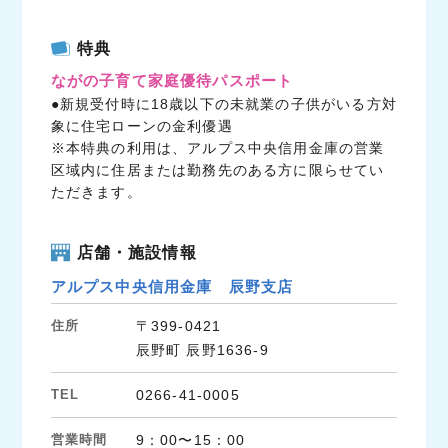
a
w
i
c
i
n
特典
e
t
e
ながの子育て家庭優待パスポート
b
t
●新規受付時に18歳以下の未就業の子供がいる方対
o
e
象に住宅ローンの金利優遇
o
r
※本特典の利用は、アルプス中央信用金庫の営業
k
区域内に住居または勤務先のある方に限らせてい
ただきます。
店舗・施設情報
アルプス中央信用金庫 辰野支店
住所
〒399-0421
辰野町 辰野1636-9
TEL
0266-41-0005
営業時間
9：00〜15：00