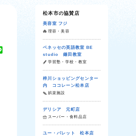
松本市の協賛店
美容室 フジ
理容・美容
ベネッセの英語教室 BE
L
studio 鎌田教室
i
学習塾・学校・教室
n
e
梓川ショッピングセンター
内 ココレーン松本店
娯楽施設
デリシア 元町店
スーパー・食料品店
ユー・パレット 松本店