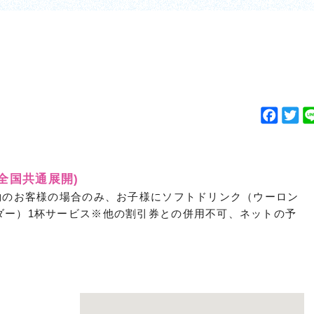
F
T
a
w
c
i
e
t
(全国共通展開)
b
t
約のお客様の場合のみ、お子様にソフトドリンク（ウーロン
o
e
ダー）1杯サービス※他の割引券との併用不可、ネットの予
o
r
k