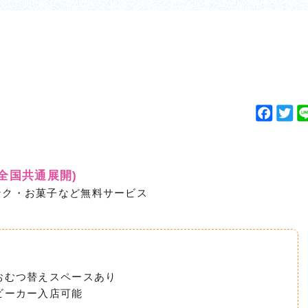
F
T
a
w
c
i
e
t
(全国共通展開)
b
t
ンク・お菓子など無料サービス
o
e
o
r
k
おむつ替えスペースあり
ビーカー入店可能