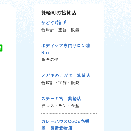
箕輪町の協賛店
かどや時計店
時計・宝飾・眼鏡
ボディケア専門サロン凜
L
Rin
i
その他
n
e
メガネのナガタ 箕輪店
時計・宝飾・眼鏡
ステーキ宮 箕輪店
レストラン・食堂
カレーハウスCoCo壱番
屋 長野箕輪店