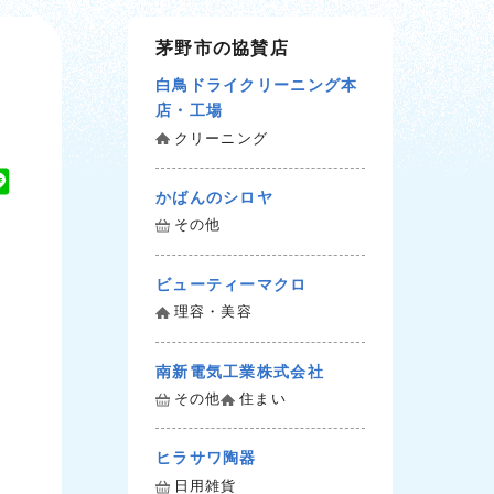
茅野市の協賛店
白鳥ドライクリーニング本
店・工場
クリーニング
L
かばんのシロヤ
i
その他
n
e
ビューティーマクロ
理容・美容
南新電気工業株式会社
その他
住まい
ヒラサワ陶器
日用雑貨