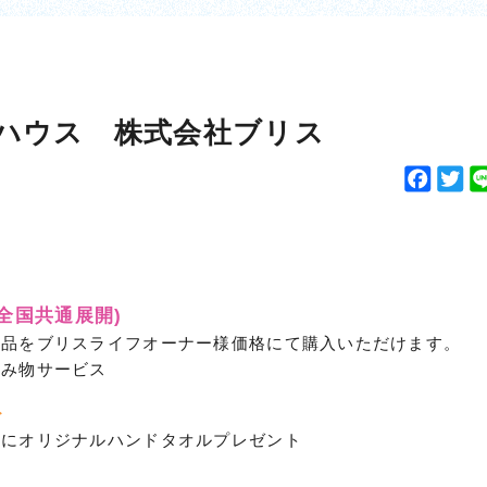
ハウス 株式会社ブリス
F
T
a
w
c
i
e
t
b
t
o
e
(全国共通展開)
o
r
粧品をブリスライフオーナー様価格にて購入いただけます。
k
飲み物サービス
ト
族にオリジナルハンドタオルプレゼント