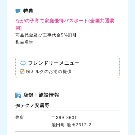
c
i
n
特典
e
t
e
ながの子育て家庭優待パスポート
(全国共通展
b
t
開)
o
e
商品代金及び工事代金5%割引
o
r
粗品進呈
k
フレンドリーメニュー
粉ミルクのお湯の提供
店舗・施設情報
㈲テクノ安曇野
住所
〒399-8601
池田町 池田2312-2