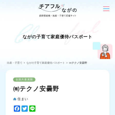
ながの子育て家庭優待パスポート
出産・子育て
ながの子育て家庭優待パスポート
㈲テクノ安曇野
全国共通展開
㈲テクノ安曇野
住まい
F
T
L
a
w
i