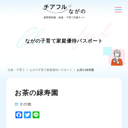
ながの子育て家庭優待パスポート
出産・子育て
ながの子育て家庭優待パスポート
お茶の緑寿園
お茶の緑寿園
その他
F
T
L
a
w
i