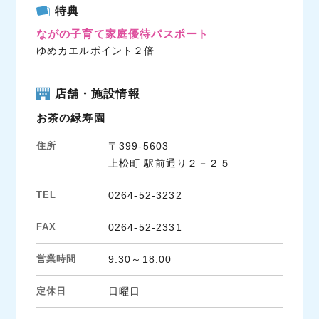
c
i
n
特典
e
t
e
ながの子育て家庭優待パスポート
b
t
ゆめカエルポイント２倍
o
e
o
r
k
店舗・施設情報
お茶の緑寿園
住所
〒399-5603
上松町 駅前通り２－２５
TEL
0264-52-3232
FAX
0264-52-2331
営業時間
9:30～18:00
定休日
日曜日