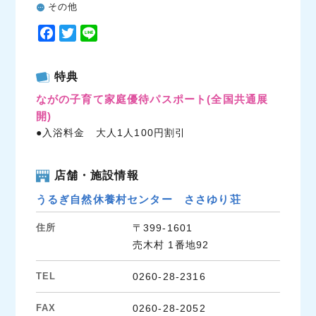
その他
F
T
L
a
w
i
c
i
n
特典
e
t
e
ながの子育て家庭優待パスポート
(全国共通展
b
t
開)
o
e
●入浴料金 大人1人100円割引
o
r
k
店舗・施設情報
うるぎ自然休養村センター ささゆり荘
住所
〒399-1601
売木村 1番地92
TEL
0260-28-2316
FAX
0260-28-2052