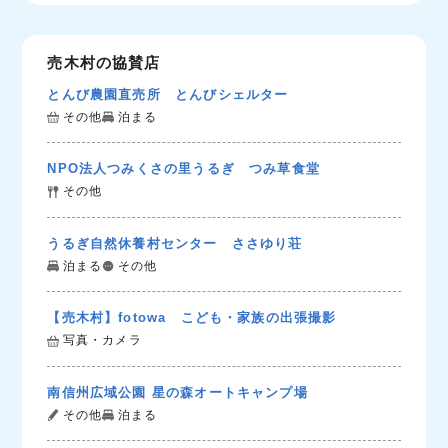
売木村の協賛店
とんび農園直売所 とんびシェルター
その他
泊まる
NPO法人つみくさの里うるぎ つみ草食堂
その他
うるぎ自然休養村センター ささゆり荘
泊まる
その他
【売木村】fotowa こども・家族の出張撮影
写真・カメラ
南信州広域公園 星の森オートキャンプ場
その他
泊まる