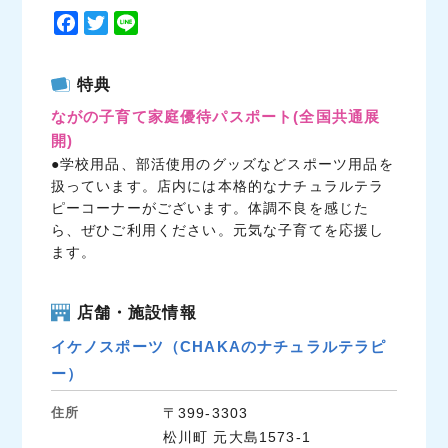
F
T
L
a
w
i
c
i
n
特典
e
t
e
ながの子育て家庭優待パスポート
(全国共通展
b
t
開)
o
e
●学校用品、部活使用のグッズなどスポーツ用品を
o
r
扱っています。店内には本格的なナチュラルテラ
k
ピーコーナーがございます。体調不良を感じた
ら、ぜひご利用ください。元気な子育てを応援し
ます。
店舗・施設情報
イケノスポーツ（CHAKAのナチュラルテラピ
ー）
住所
〒399-3303
松川町 元大島1573-1