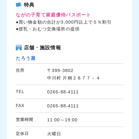
c
i
n
特典
e
t
e
ながの子育て家庭優待パスポート
b
t
●買い物金額の合計が3,000円以上で５％割引
o
e
●授乳・おむつ交換場所の提供
o
r
k
店舗・施設情報
たろう屋
住所
〒399-3802
中川村 片桐２８７７－４
TEL
0265-88-4111
FAX
0265-88-4111
営業時間
11:00～19:00
定休日
火曜日