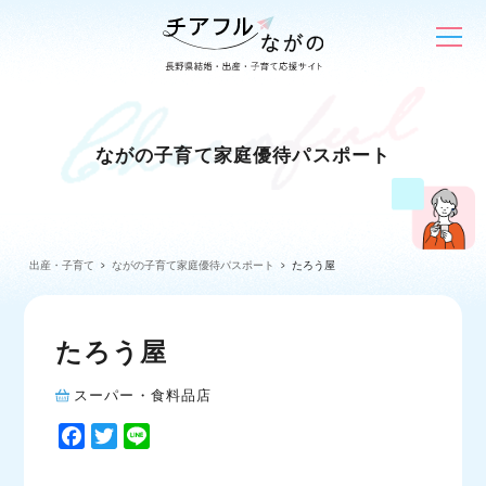
ながの子育て家庭優待パスポート
出産・子育て
ながの子育て家庭優待パスポート
たろう屋
たろう屋
スーパー・食料品店
F
T
L
a
w
i