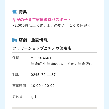
a
w
i
c
i
n
特典
e
t
e
ながの子育て家庭優待パスポート
b
t
●2,000円以上お買い上げの場合、１００円割引
o
e
o
r
k
店舗・施設情報
フラワーショップニチノウ箕輪店
住所
〒399-4601
箕輪町 中箕輪9025 イオン箕輪店内
TEL
0265-79-1187
営業時間
10:00～20:00
定休日
なし