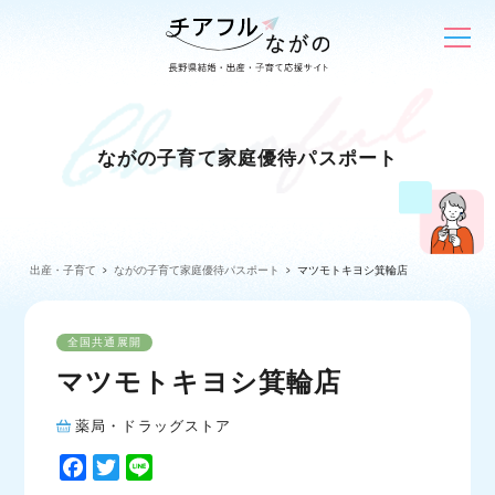
ながの子育て家庭優待パスポート
出産・子育て
ながの子育て家庭優待パスポート
マツモトキヨシ箕輪店
全国共通展開
マツモトキヨシ箕輪店
薬局・ドラッグストア
F
T
L
a
w
i