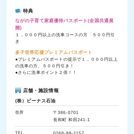
c
i
n
特典
e
t
e
ながの子育て家庭優待パスポート
(全国共通展
b
t
開)
o
e
１，０００円以上の洗車コースの方 ５００円引
o
r
き
k
多子世帯応援プレミアムパスポート
●プレミアムパスポートの提示で１，０００円以上
の洗車の方、５００円引き！
●さらに洗車ポイント２倍！！
店舗・施設情報
(株）ビーナス石油
住所
〒386-0701
長和町 和田241-1
TEL
0268-88-2157