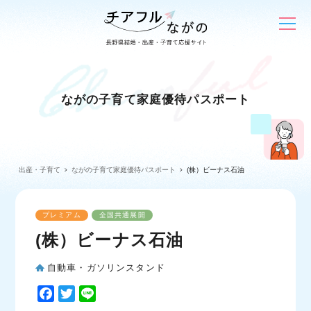
ながの子育て家庭優待パスポート
出産・子育て
ながの子育て家庭優待パスポート
(株）ビーナス石油
プレミアム
全国共通展開
(株）ビーナス石油
自動車・ガソリンスタンド
F
T
L
a
w
i