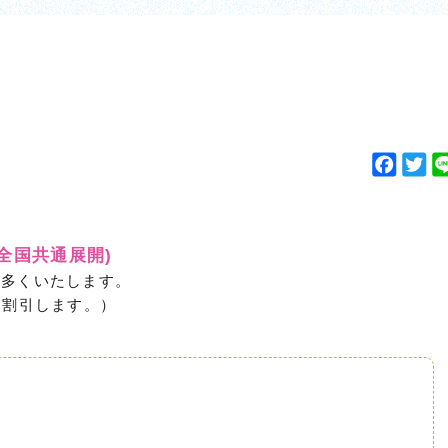
F
T
a
w
c
i
e
t
(全国共通展開)
b
t
り多くいたします。
o
e
円割引します。）
o
r
k