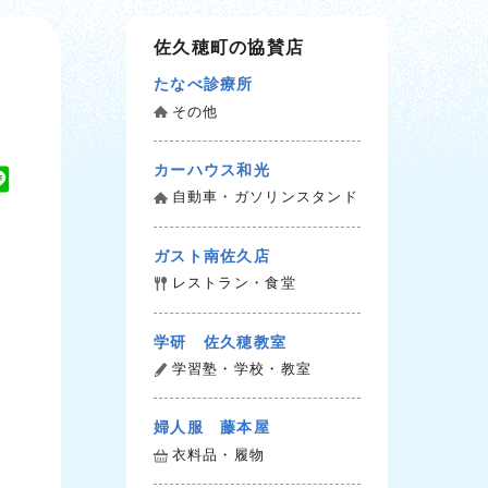
佐久穂町の協賛店
たなべ診療所
その他
カーハウス和光
L
自動車・ガソリンスタンド
i
n
ガスト南佐久店
e
レストラン・食堂
学研 佐久穂教室
学習塾・学校・教室
婦人服 藤本屋
衣料品・履物