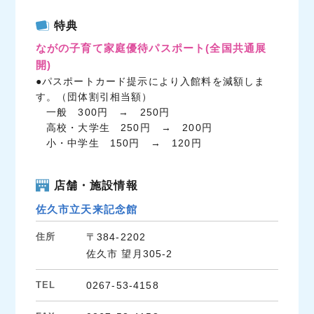
c
i
n
特典
e
t
e
ながの子育て家庭優待パスポート
(全国共通展
b
t
開)
o
e
●パスポートカード提示により入館料を減額しま
o
r
す。（団体割引相当額）
k
一般 300円 → 250円
高校・大学生 250円 → 200円
小・中学生 150円 → 120円
店舗・施設情報
佐久市立天来記念館
住所
〒384-2202
佐久市 望月305-2
TEL
0267-53-4158