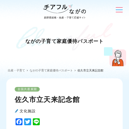
ながの子育て家庭優待パスポート
出産・子育て
ながの子育て家庭優待パスポート
佐久市立天来記念館
全国共通展開
佐久市立天来記念館
文化施設
F
T
L
a
w
i