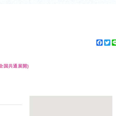
F
T
a
w
c
i
e
t
(全国共通展開)
b
t
o
e
o
r
k