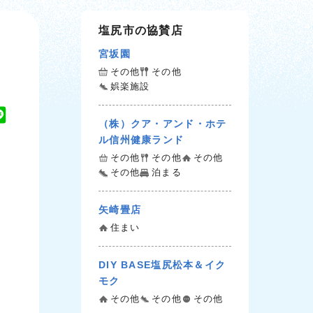
塩尻市の協賛店
宮坂園
その他
その他
娯楽施設
L
（株）クア・アンド・ホテ
i
ル信州健康ランド
n
その他
その他
その他
e
その他
泊まる
矢崎畳店
住まい
DIY BASE塩尻松本＆イク
モク
その他
その他
その他