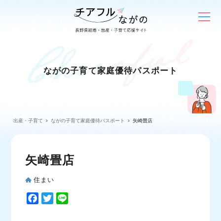
ながの子育て家庭優待パスポート
出産・子育て
ながの子育て家庭優待パスポート
矢崎畳店
矢崎畳店
住まい
F
T
L
a
w
i