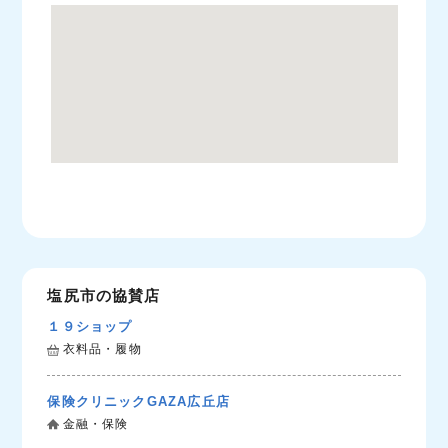
塩尻市の協賛店
１９ショップ
衣料品・履物
保険クリニックGAZA広丘店
金融・保険