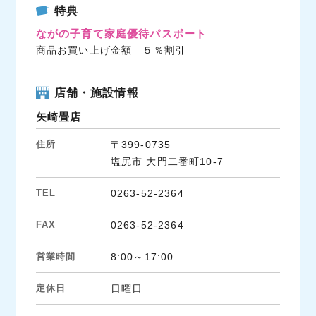
c
i
n
特典
e
t
e
ながの子育て家庭優待パスポート
b
t
商品お買い上げ金額 ５％割引
o
e
o
r
k
店舗・施設情報
矢崎畳店
住所
〒399-0735
塩尻市 大門二番町10-7
TEL
0263-52-2364
FAX
0263-52-2364
営業時間
8:00～17:00
定休日
日曜日