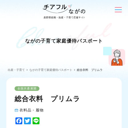
ながの子育て家庭優待パスポート
出産・子育て
ながの子育て家庭優待パスポート
総合衣料 プリムラ
全国共通展開
総合衣料 プリムラ
衣料品・履物
F
T
L
a
w
i