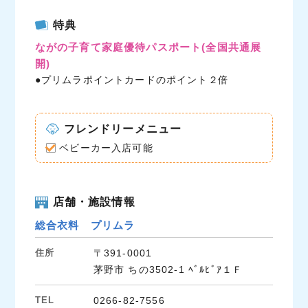
c
i
n
特典
e
t
e
ながの子育て家庭優待パスポート
(全国共通展
b
t
開)
o
e
●プリムラポイントカードのポイント２倍
o
r
k
フレンドリーメニュー
ベビーカー入店可能
店舗・施設情報
総合衣料 プリムラ
住所
〒391-0001
茅野市 ちの3502-1 ﾍﾞﾙﾋﾞｱ１Ｆ
TEL
0266-82-7556